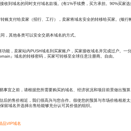
接收到域名的同时支付域名款项。(有1%手续费，买方承担。90%买家选
账支付给卖家（招行、工行），卖家将域名安全的转移给买家。(银行帐
同，其他各类可以安全交易本域名的方式。
商功能，卖家站内PUSH域名到买家账户，买家接收域名并完成过户。一
main』域名的转移密码，买家可转移至全球任意注册商。自由。
交易事宜之前，请根据您所需要购买的域名、经济状况和项目前景做出预算
评估后的售价相近，我们很高兴与您合作。假使您的预算与市场价格相差
保留域名并选择出售给能够充分认可其价值的组织。
精品VIP域名