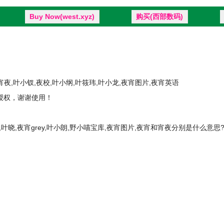
Buy Now(west.xyz)
购买(西部数码)
宵夜,叶小钗,夜校,叶小纲,叶筱玮,叶小龙,夜宵图片,夜宵英语
11授权，谢谢使用！
,叶晓,夜宵grey,叶小朗,野小喵宝库,夜宵图片,夜宵和宵夜分别是什么意思?