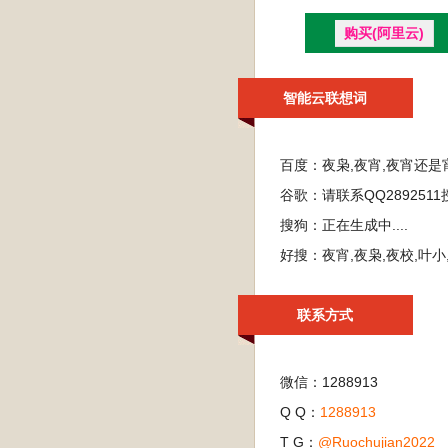
购买(阿里云)
智能云联想词
百度：
夜枭,夜宵,夜宵还是
谷歌：
请联系QQ28925
搜狗：
正在生成中....
好搜：
夜宵,夜枭,夜校,叶小
联系方式
微信：1288913
Q Q：
1288913
T G：
@Ruochujian2022