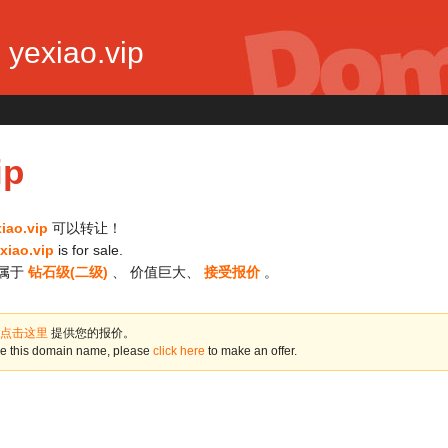
yexiao.vip
ip
iao.vip
可以转让！
xiao.vip
is for sale.
属于
钻石级(二级)
、 价值巨大、
接受报价
。
点击这里
提供您的报价。
ase this domain name, please
click here
to make an offer.