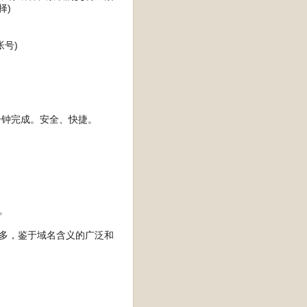
择)
号)
分钟完成。安全、快捷。
。
太多，鉴于域名含义的广泛和