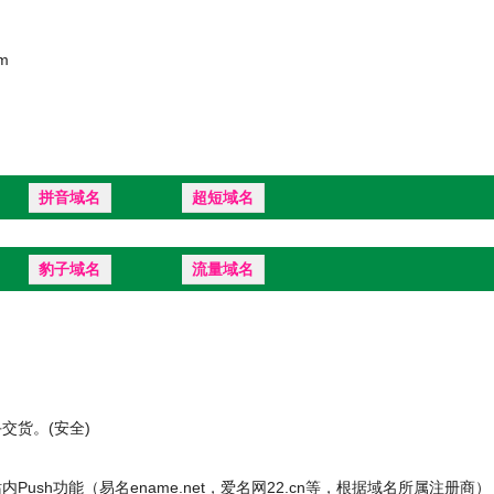
m
拼音域名
超短域名
豹子域名
流量域名
货。(安全)
ush功能（易名ename.net，爱名网22.cn等，根据域名所属注册